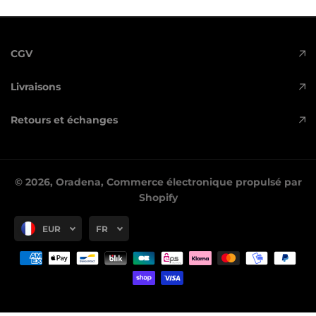
CGV
Livraisons
Retours et échanges
© 2026,
Oradena
,
Commerce électronique propulsé par
Shopify
EUR
FR