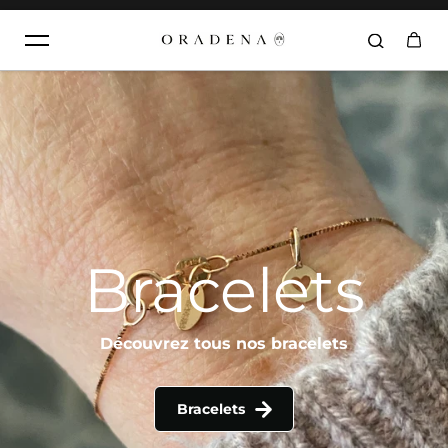
Aller au contenu
Bracelets
Découvrez tous nos bracelets
Bracelets