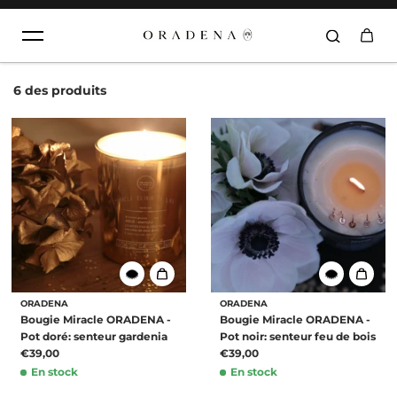
Aller au contenu
6 des produits
ORADENA
ORADENA
Bougie Miracle ORADENA -
Bougie Miracle ORADENA -
Pot doré: senteur gardenia
Pot noir: senteur feu de bois
€39,00
€39,00
En stock
En stock