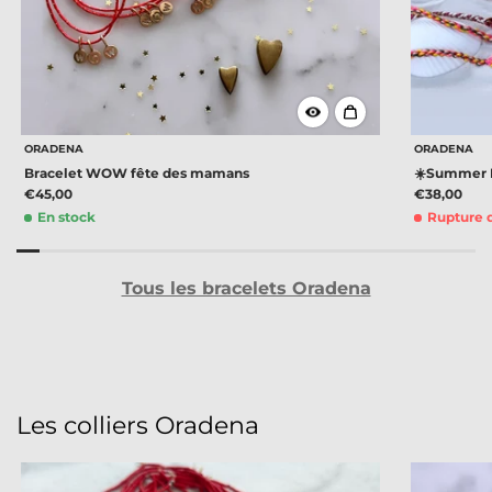
ORADENA
ORADENA
Bracelet WOW fête des mamans
☀️Summer B
€45,00
€38,00
En stock
Rupture 
Tous les bracelets Oradena
Les colliers Oradena