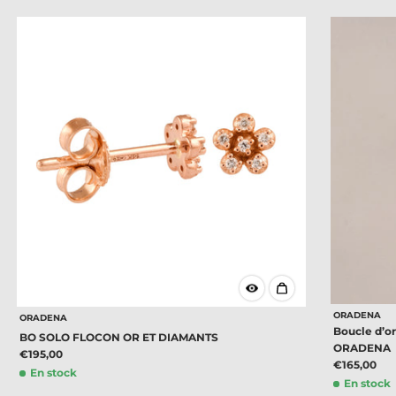
ORADENA
ORADENA
Boucle d’or
BO SOLO FLOCON OR ET DIAMANTS
ORADENA
€195,00
€165,00
En stock
En stock