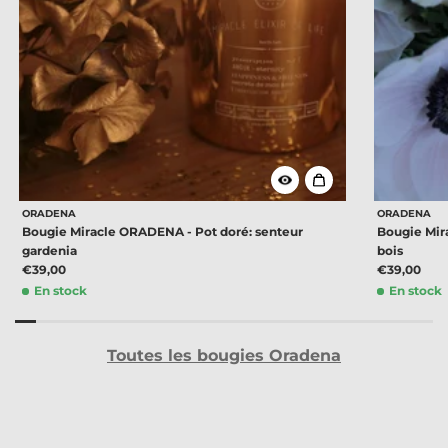
ORADENA
ORADENA
Bougie Miracle ORADENA - Pot doré: senteur
Bougie Mir
gardenia
bois
€39,00
€39,00
En stock
En stock
Toutes les bougies Oradena