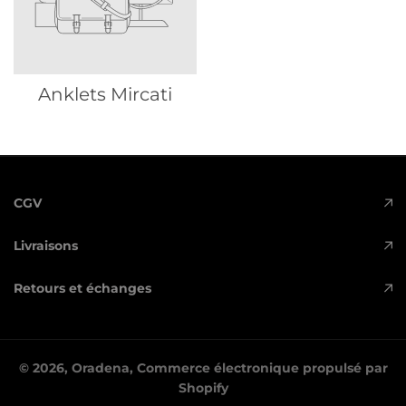
Anklets Mircati
CGV
Livraisons
Retours et échanges
© 2026,
Oradena
,
Commerce électronique propulsé par
Shopify