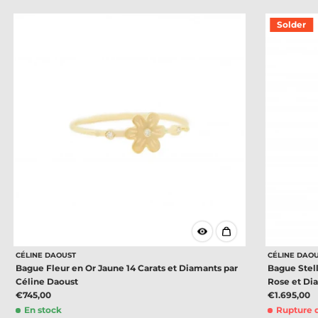
Solder
CÉLINE DAOUST
CÉLINE DAO
Bague Fleur en Or Jaune 14 Carats et Diamants par
Bague Stell
Céline Daoust
Rose et Di
€745,00
€1.695,00
En stock
Rupture 