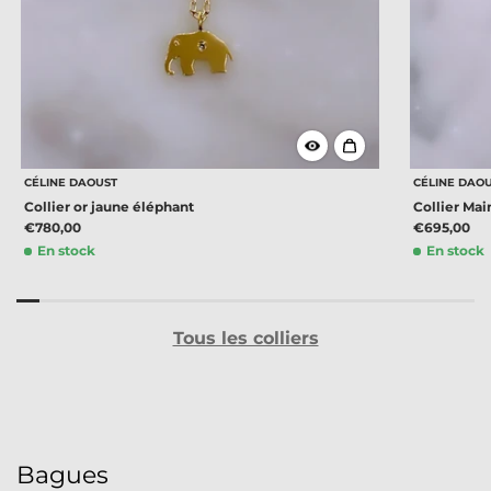
CÉLINE DAOUST
CÉLINE DAO
Collier or jaune éléphant
Collier Mai
€780,00
€695,00
En stock
En stock
Tous les colliers
Bagues