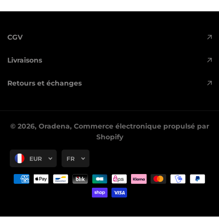
CGV
Livraisons
Retours et échanges
© 2026,
Oradena
,
Commerce électronique propulsé par
Shopify
EUR
FR