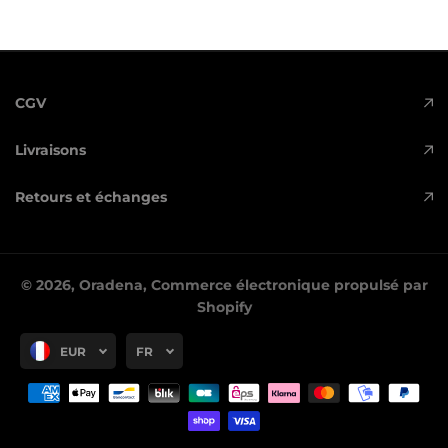
CGV
Livraisons
Retours et échanges
© 2026,
Oradena
,
Commerce électronique propulsé par
Shopify
EUR
FR