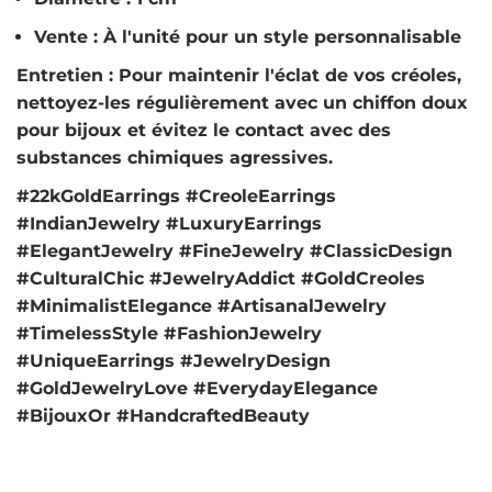
Vente : À l'unité pour un style personnalisable
Entretien
: Pour maintenir l'éclat de vos créoles,
nettoyez-les régulièrement avec un chiffon doux
pour bijoux et évitez le contact avec des
substances chimiques agressives.
#22kGoldEarrings #CreoleEarrings
#IndianJewelry #LuxuryEarrings
#ElegantJewelry #FineJewelry #ClassicDesign
#CulturalChic #JewelryAddict #GoldCreoles
#MinimalistElegance #ArtisanalJewelry
#TimelessStyle #FashionJewelry
#UniqueEarrings #JewelryDesign
#GoldJewelryLove #EverydayElegance
#BijouxOr #HandcraftedBeauty