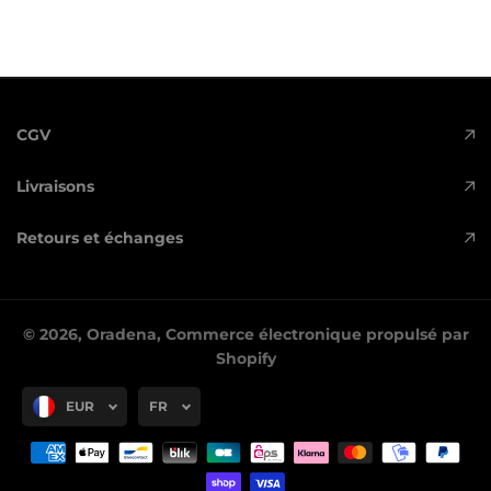
CGV
Livraisons
Retours et échanges
© 2026,
Oradena
,
Commerce électronique propulsé par
Shopify
EUR
FR