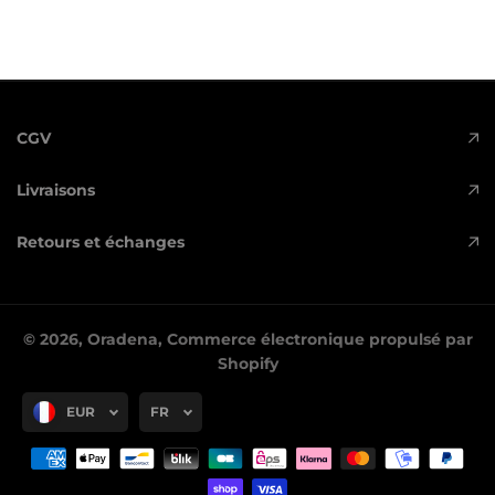
CGV
Livraisons
Retours et échanges
© 2026,
Oradena
,
Commerce électronique propulsé par
Shopify
EUR
FR