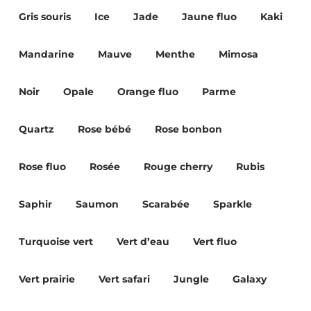
Gris souris
Ice
Jade
Jaune fluo
Kaki
Mandarine
Mauve
Menthe
Mimosa
Noir
Opale
Orange fluo
Parme
Quartz
Rose bébé
Rose bonbon
Rose fluo
Rosée
Rouge cherry
Rubis
Saphir
Saumon
Scarabée
Sparkle
Turquoise vert
Vert d’eau
Vert fluo
Vert prairie
Vert safari
Jungle
Galaxy