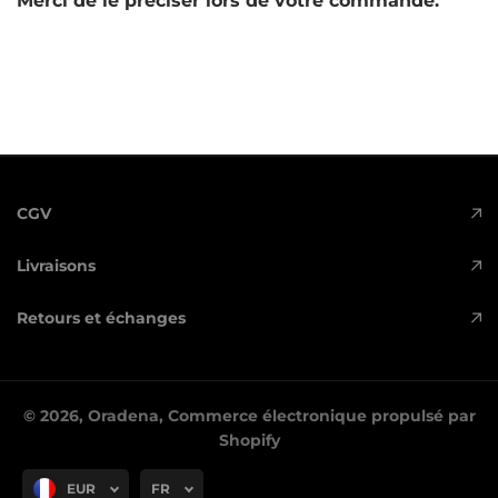
Merci de le préciser lors de votre commande.
CGV
Livraisons
Retours et échanges
© 2026,
Oradena
,
Commerce électronique propulsé par
Shopify
EUR
FR