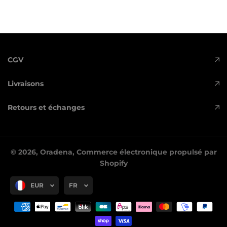
CGV
Livraisons
Retours et échanges
© 2026,
Oradena
,
Commerce électronique propulsé par
Shopify
EUR
FR