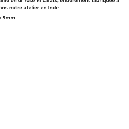
ille en or rose 14 carats, entièrement fabriquée à
ans notre atelier en Inde
 : 5mm