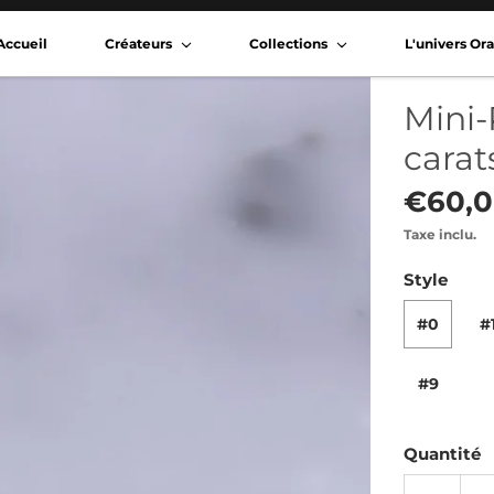
Accueil
Créateurs
Collections
L'univers O
Mini-
carat
€60,
Taxe inclu.
Style
#0
#
#9
Quantité