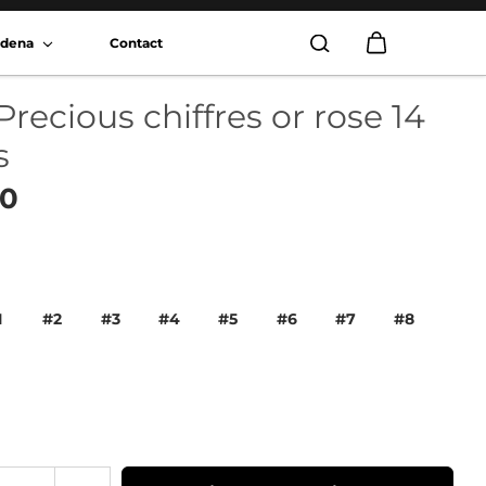
radena
Contact
Precious chiffres or rose 14
s
00
1
#2
#3
#4
#5
#6
#7
#8