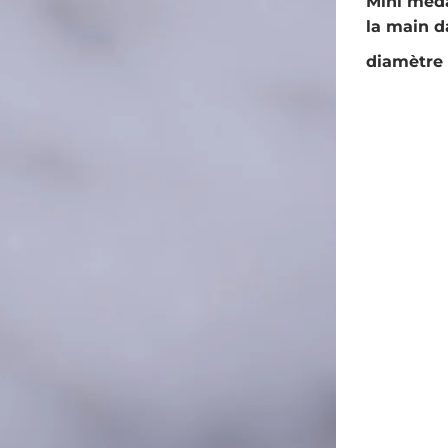
Mini meda
la main d
diamètre