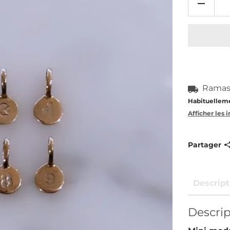
Ramass
Habituelleme
Afficher les
Partager
Descript
Descrip