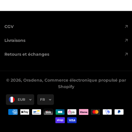
CGV
Livraisons
Retours et échanges
© 2026,
Oradena
,
Commerce électronique propulsé par
Shopify
EUR
FR