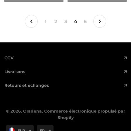
1
2
3
4
5
CGV
Livraisons
Retours et échanges
© 2026,
Oradena
,
Commerce électronique propulsé par
Shopify
EUR
FR